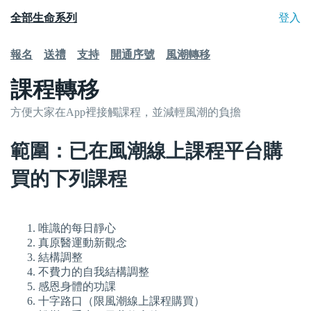
全部生命系列
登入
報名
送禮
支持
開通序號
風潮轉移
課程轉移
方便大家在App裡接觸課程，並減輕風潮的負擔
範圍：已在風潮線上課程平台購
買的下列課程
唯識的每日靜心
真原醫運動新觀念
結構調整
不費力的自我結構調整
感恩身體的功課
十字路口（限風潮線上課程購買）