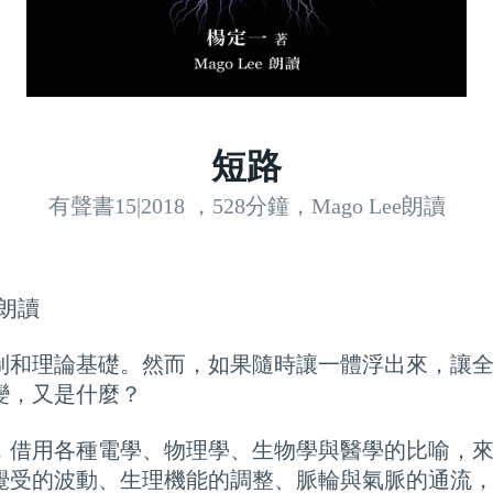
短路
有聲書15|2018 ，528分鐘，Mago Lee朗讀
e朗讀
制和理論基礎。然而，如果隨時讓一體浮出來，讓
變，又是什麼？
，借用各種電學、物理學、生物學與醫學的比喻，
覺受的波動、生理機能的調整、脈輪與氣脈的通流