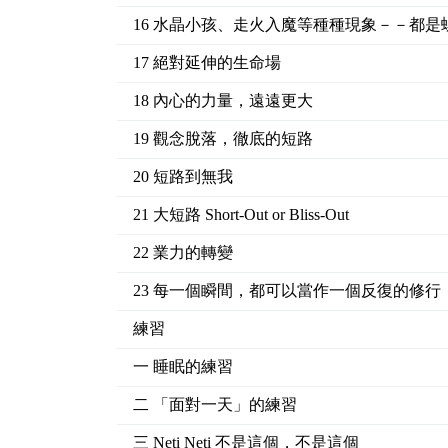
16 水晶小孩、走火入魔等種種現象－－都是
17 絕對延伸的生命場
18 內心的力量，遠遠更大
19 觀念脫落，徹底的短路
20 短路到無我
21 大短路 Short-Out or Bliss-Out
22 業力的轉變
23 每一個瞬間，都可以當作一個反復的修行
練習
一 睡眠的練習
二 「面對一天」的練習
三 Neti Neti 不是這個，不是這個