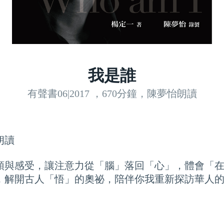
我是誰
有聲書06|2017 ，670分鐘，陳夢怡朗讀
朗讀
頭與感受，讓注意力從「腦」落回「心」，體會「
，解開古人「悟」的奧祕，陪伴你我重新探訪華人的